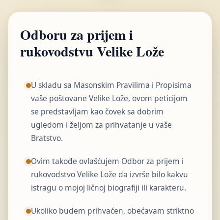
Odboru za prijem i
rukovodstvu Velike Lože
U skladu sa Masonskim Pravilima i Propisima
vaše poštovane Velike Lože, ovom peticijom
se predstavljam kao čovek sa dobrim
ugledom i željom za prihvatanje u vaše
Bratstvo.
Ovim takođe ovlašćujem Odbor za prijem i
rukovodstvo Velike Lože da izvrše bilo kakvu
istragu o mojoj ličnoj biografiji ili karakteru.
Ukoliko budem prihvaćen, obećavam striktno