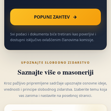
POPUNI ZAHTEV
→
Svi podaci i dokumenta biće tretirani kao poverljivi i
dostupni isključivo ovlašćenim članovima komisije.
UPOZNAJTE SLOBODNO ZIDARSTVO
Saznajte više o masoneriji
Kroz pažljivo pripremljene sadržaje upoznajte osnovne ideje,
vrednosti i principe slobodnog zidarstva. Izaberite temu koja
vas zanima i nastavite na posebnoj stranici.